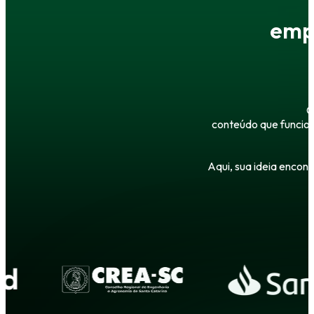
emp
C
conteúdo que funcion
Aqui, sua ideia encon